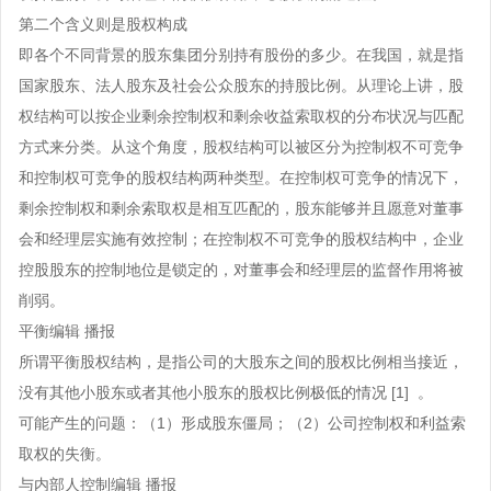
其他合同
北京企业法律顾问
案件咨询
法律知识
第二个含义则是股权构成
经营模式方案
哈尔滨企业法律顾问
即各个不同背景的股东集团分别持有股份的多少。在我国，就是指
上海企业法律顾问
经营模式
法律易学院
商务谈判方案
关于法律之家
国家股东、法人股东及社会公众股东的持股比例。从理论上讲，股
沈阳企业法律顾问
广州企业法律顾问
劳动人事
法律知识
权结构可以按企业剩余控制权和剩余收益索取权的分布状况与匹配
买卖合同方案
法律之家简介
长春企业法律顾问
深圳企业法律顾问
税务筹划
方式来分类。从这个角度，股权结构可以被区分为控制权不可竞争
立即投放
法律培训
建设工程方案
荣誉资质
南宁企业法律顾问
和控制权可竞争的股权结构两种类型。在控制权可竞争的情况下，
重庆企业法律顾问
商务谈判
法律指导
借款合同方案
剩余控制权和剩余索取权是相互匹配的，股东能够并且愿意对董事
渠道合作
福州企业法律顾问
成都企业法律顾问
股权架构
会和经理层实施有效控制；在控制权不可竞争的股权结构中，企业
深圳企业法律顾问
租赁合同方案
联系我们
控股股东的控制地位是锁定的，对董事会和经理层的监督作用将被
武汉企业法律顾问
股权分配与并购
太原企业法律顾问
贸易合同方案
削弱。
合作
西安企业法律顾问
企业知识产权管理
平衡编辑 播报
兰州企业法律顾问
公司股权方案
所谓平衡股权结构，是指公司的大股东之间的股权比例相当接近，
郑州企业法律顾问
企业技术合同管理
乌鲁木齐企业法律顾问
企业合伙方案
没有其他小股东或者其他小股东的股权比例极低的情况 [1] 。
杭州企业法律顾问
海口企业法律顾问
可能产生的问题：（1）形成股东僵局；（2）公司控制权和利益索
企业知识产权方案
石家庄企业法律顾问
取权的失衡。
银川企业法律顾问
企业投融资方案
与内部人控制编辑 播报