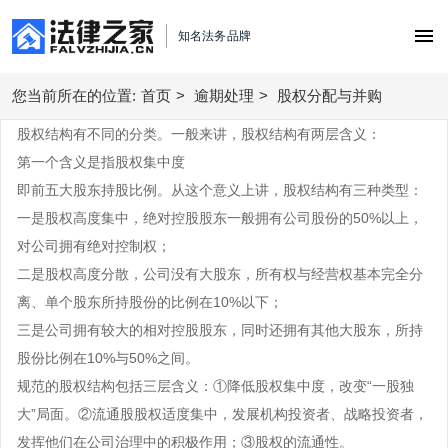
知名法务品牌
您当前所在的位置:
首页
首页
>
逾期处理
>
股权分配与并购
股权结构有不同的分类。一般来讲，股权结构有两层含义：
债务优化顾问
第一个含义是指股权集中度
即前五大股东持股比例。从这个意义上讲，股权结构有三种类型：
合同风险管理
债务重组
一是股权高度集中，绝对控股股东一般拥有公司股份的50%以上，
劳动用工管理
对公司拥有绝对控制权；
股权事务
逾期处理
二是股权高度分散，公司没有大股东，所有权与经营权基本完全分
债权债务纠纷
劳动用工
法务咨询
离、单个股东所持股份的比例在10%以下；
逾期解决
买卖销售购销
创业经营
三是公司拥有较大的相对控股股东，同时还拥有其他大股东，所持
合同定制与审核
合同处理方案
股权事务管理
股份比例在10%与50%之间。
服务中心
买卖购销
律师函服务
规范的股权结构包括三层含义：①降低股权集中度，改变“一股独
劳动用工方案
服务中心
私人律师
城市支持
大”局面。②流通股股权适度集中，发展机构投资者、战略投资者，
债权债务管理
税务筹划方案
发挥他们在公司治理中的积极作用；③股权的流通性。
北京企业法律顾问