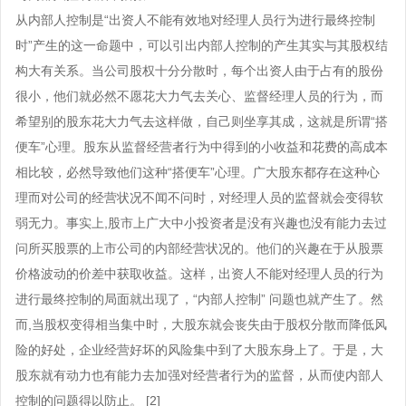
长沙企业法律顾问
呼和浩特企业法律顾问
投资尽职调查方案
从内部人控制是“出资人不能有效地对经理人员行为进行最终控制
合肥企业法律顾问
时”产生的这一命题中，可以引出内部人控制的产生其实与其股权结
构大有关系。当公司股权十分分散时，每个出资人由于占有的股份
南京企业法律顾问
很小，他们就必然不愿花大力气去关心、监督经理人员的行为，而
济南企业法律顾问
希望别的股东花大力气去这样做，自己则坐享其成，这就是所谓“搭
便车”心理。股东从监督经营者行为中得到的小收益和花费的高成本
昆明企业法律顾问
相比较，必然导致他们这种“搭便车”心理。广大股东都存在这种心
南昌企业法律顾问
理而对公司的经营状况不闻不问时，对经理人员的监督就会变得软
贵阳企业法律顾问
弱无力。事实上,股市上广大中小投资者是没有兴趣也没有能力去过
问所买股票的上市公司的内部经营状况的。他们的兴趣在于从股票
价格波动的价差中获取收益。这样，出资人不能对经理人员的行为
进行最终控制的局面就出现了，“内部人控制” 问题也就产生了。然
而,当股权变得相当集中时，大股东就会丧失由于股权分散而降低风
险的好处，企业经营好坏的风险集中到了大股东身上了。于是，大
股东就有动力也有能力去加强对经营者行为的监督，从而使内部人
控制的问题得以防止。 [2]