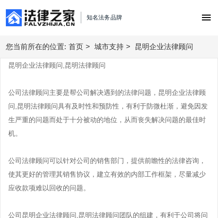
知名法务品牌
您当前所在的位置:
首页
首页
>
城市支持
>
昆明企业法律顾问
昆明企业法律顾问,昆明法律顾问
债务优化顾问
公司法律顾问主要是帮公司解决遇到的法律问题，昆明企业法律顾
合同风险管理
债务重组
问,昆明法律顾问具有及时性和预防性，有利于防微杜渐，避免因发
劳动用工管理
生严重的问题而处于十分被动的地位，从而丧失解决问题的最佳时
股权事务
逾期处理
机。
债权债务纠纷
劳动用工
法务咨询
逾期解决
买卖销售购销
创业经营
公司法律顾问可以针对公司的销售部门，提供前瞻性的法律咨询，
合同定制与审核
合同处理方案
股权事务管理
使其更好的管理其销售协议，建立有效的内部工作框架，尽量减少
服务中心
买卖购销
律师函服务
应收款项难以回收的问题。
劳动用工方案
服务中心
私人律师
城市支持
债权债务管理
税务筹划方案
公司昆明企业法律顾问,昆明法律顾问团队的组建，有利于公司将问
北京企业法律顾问