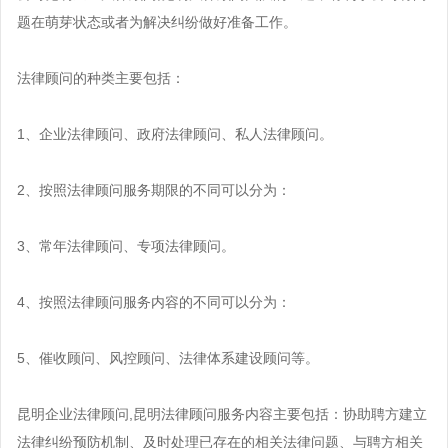
其他合同
北京企业法律顾问
案件咨询
法律知识
题在萌芽状态或者为解决纠纷做好准备工作。
经营模式方案
哈尔滨企业法律顾问
上海企业法律顾问
经营模式
法律易学院
商务谈判方案
关于法律之家
法律顾问的种类主要包括：
沈阳企业法律顾问
广州企业法律顾问
劳动人事
法律知识
买卖合同方案
法律之家简介
长春企业法律顾问
深圳企业法律顾问
税务筹划
1、企业法律顾问、政府法律顾问、私人法律顾问。
立即投放
法律培训
建设工程方案
荣誉资质
南宁企业法律顾问
重庆企业法律顾问
商务谈判
法律指导
借款合同方案
2、按照法律顾问服务期限的不同可以分为：
渠道合作
福州企业法律顾问
成都企业法律顾问
股权架构
深圳企业法律顾问
租赁合同方案
联系我们
3、常年法律顾问、专项法律顾问。
武汉企业法律顾问
股权分配与并购
太原企业法律顾问
贸易合同方案
合作
西安企业法律顾问
企业知识产权管理
4、按照法律顾问服务内容的不同可以分为：
兰州企业法律顾问
公司股权方案
郑州企业法律顾问
企业技术合同管理
乌鲁木齐企业法律顾问
企业合伙方案
5、催收顾问、风控顾问、法律体系建设顾问等。
杭州企业法律顾问
海口企业法律顾问
企业知识产权方案
石家庄企业法律顾问
昆明企业法律顾问,昆明法律顾问服务内容主要包括：协助聘方建立
银川企业法律顾问
企业投融资方案
法律纠纷预防机制、及时处理已存在的相关法律问题、与聘方相关