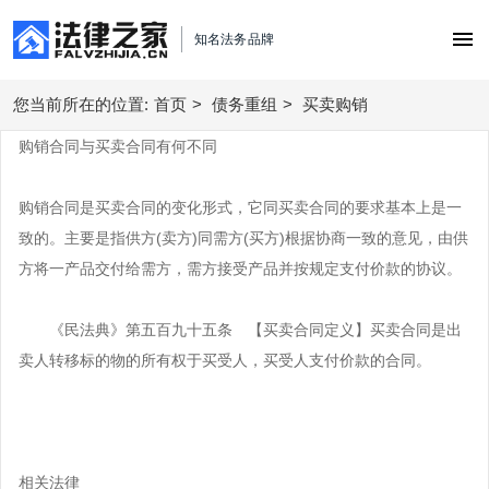
知名法务品牌
您当前所在的位置:
首页
首页
>
债务重组
>
买卖购销
购销合同与买卖合同有何不同
债务优化顾问
购销合同是买卖合同的变化形式，它同买卖合同的要求基本上是一
合同风险管理
债务重组
致的。主要是指供方(卖方)同需方(买方)根据协商一致的意见，由供
劳动用工管理
方将一产品交付给需方，需方接受产品并按规定支付价款的协议。
股权事务
逾期处理
债权债务纠纷
劳动用工
法务咨询
《民法典》第五百九十五条 【买卖合同定义】买卖合同是出
逾期解决
买卖销售购销
创业经营
卖人转移标的物的所有权于买受人，买受人支付价款的合同。
合同定制与审核
合同处理方案
股权事务管理
服务中心
买卖购销
律师函服务
劳动用工方案
服务中心
私人律师
城市支持
债权债务管理
税务筹划方案
相关法律
北京企业法律顾问