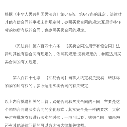
其他合同
北京企业法律顾问
案件咨询
法律知识
经营模式方案
哈尔滨企业法律顾问
根据《中华人民共和国民法典》第646条、第647条的规定，法律对
上海企业法律顾问
经营模式
法律易学院
商务谈判方案
关于法律之家
其他有偿合同的事项未作规定时，参照买卖合同的规定;互易等移转
沈阳企业法律顾问
广州企业法律顾问
劳动人事
法律知识
标的物所有权的合同，也参照买卖合同的规定。
买卖合同方案
法律之家简介
长春企业法律顾问
深圳企业法律顾问
税务筹划
立即投放
法律培训
建设工程方案
荣誉资质
南宁企业法律顾问
《民法典》第六百四十六条 【买卖合同准用于有偿合同】法
重庆企业法律顾问
商务谈判
法律指导
借款合同方案
律对其他有偿合同有规定的，依照其规定;没有规定的，参照适用买
渠道合作
福州企业法律顾问
成都企业法律顾问
股权架构
卖合同的有关规定。
深圳企业法律顾问
租赁合同方案
联系我们
武汉企业法律顾问
股权分配与并购
太原企业法律顾问
贸易合同方案
第六百四十七条 【互易合同】当事人约定易货交易，转移标
合作
西安企业法律顾问
企业知识产权管理
的物的所有权的，参照适用买卖合同的有关规定。
兰州企业法律顾问
公司股权方案
郑州企业法律顾问
企业技术合同管理
乌鲁木齐企业法律顾问
企业合伙方案
以上内容就是相关的回答，购销合同和买卖合同的不同，主要是这
杭州企业法律顾问
海口企业法律顾问
个购销合同是买卖合同的变化形式，其实完全是一样的要求，大家
企业知识产权方案
石家庄企业法律顾问
平时在批发衣服进行买卖的时候，一般可以签订购销合同，如果您
银川企业法律顾问
企业投融资方案
还有其他法律问题的可以咨询法大律相关律师。