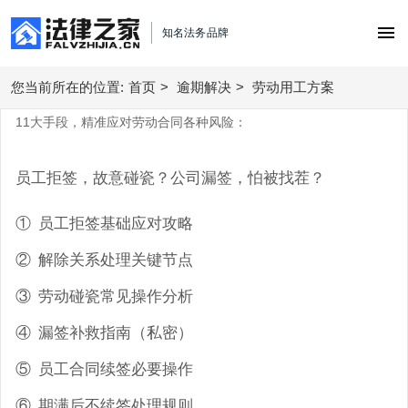
知名法务品牌
您当前所在的位置:
首页
首页
>
逾期解决
>
劳动用工方案
11大手段，精准应对劳动合同各种风险：
债务优化顾问
员工拒签，故意碰瓷？公司漏签，怕被找茬？
合同风险管理
债务重组
劳动用工管理
① 员工拒签基础应对攻略
股权事务
逾期处理
债权债务纠纷
② 解除关系处理关键节点
劳动用工
法务咨询
逾期解决
买卖销售购销
③ 劳动碰瓷常见操作分析
创业经营
合同定制与审核
合同处理方案
股权事务管理
服务中心
④ 漏签补救指南（私密）
买卖购销
律师函服务
劳动用工方案
⑤ 员工合同续签必要操作
服务中心
私人律师
城市支持
债权债务管理
税务筹划方案
⑥ 期满后不续签处理规则
北京企业法律顾问