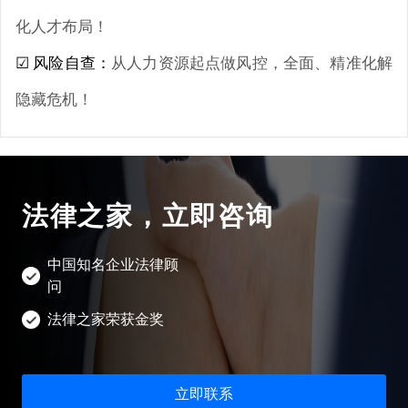
长沙企业法律顾问
呼和浩特企业法律顾问
投资尽职调查方案
化人才布局！
合肥企业法律顾问
☑ 风险自查：
从人力资源起点做风控，全面、精准化解
南京企业法律顾问
隐藏危机！
济南企业法律顾问
昆明企业法律顾问
南昌企业法律顾问
法律之家，立即咨询
贵阳企业法律顾问
中国知名企业法律顾
问
法律之家荣获金奖
立即联系