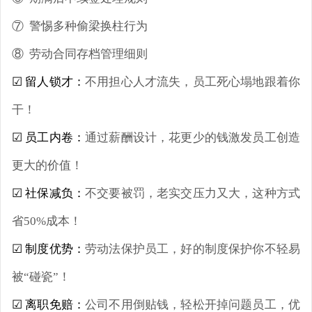
其他合同
北京企业法律顾问
案件咨询
法律知识
经营模式方案
⑦ 警惕多种偷梁换柱行为
哈尔滨企业法律顾问
上海企业法律顾问
经营模式
法律易学院
商务谈判方案
关于法律之家
⑧ 劳动合同存档管理细则
沈阳企业法律顾问
广州企业法律顾问
劳动人事
法律知识
买卖合同方案
☑ 留人锁才：
不用担心人才流失，员工死心塌地跟着你
法律之家简介
长春企业法律顾问
深圳企业法律顾问
税务筹划
立即投放
法律培训
建设工程方案
干！
荣誉资质
南宁企业法律顾问
重庆企业法律顾问
商务谈判
法律指导
借款合同方案
☑ 员工内卷：
通过薪酬设计，花更少的钱激发员工创造
渠道合作
福州企业法律顾问
成都企业法律顾问
股权架构
深圳企业法律顾问
租赁合同方案
更大的价值！
联系我们
武汉企业法律顾问
股权分配与并购
太原企业法律顾问
贸易合同方案
☑ 社保减负：
不交要被罚，老实交压力又大，这种方式
合作
西安企业法律顾问
企业知识产权管理
兰州企业法律顾问
公司股权方案
省50%成本！
郑州企业法律顾问
企业技术合同管理
乌鲁木齐企业法律顾问
企业合伙方案
☑ 制度优势：
劳动法保护员工，好的制度保护你不轻易
杭州企业法律顾问
海口企业法律顾问
企业知识产权方案
被“碰瓷”！
石家庄企业法律顾问
银川企业法律顾问
企业投融资方案
☑ 离职免赔：
公司不用倒贴钱，轻松开掉问题员工，优