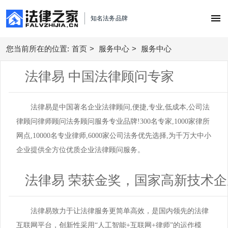
知名法务品牌
您当前所在的位置:
首页
首页
>
服务中心
>
服务中心
法律易 中国法律顾问专家
债务优化顾问
合同风险管理
债务重组
法律易是中国著名企业法律顾问,便捷,专业,低成本,公司法
劳动用工管理
律顾问律师顾问法务顾问服务专业品牌!300名专家,1000家律所
股权事务
逾期处理
网点,10000名专业律师,6000家公司法务优先选择,为千万大中小
债权债务纠纷
劳动用工
企业提供全方位优质企业法律顾问服务。
法务咨询
逾期解决
买卖销售购销
创业经营
合同定制与审核
法律易 荣获金奖，国家高新技术企
合同处理方案
股权事务管理
服务中心
买卖购销
律师函服务
劳动用工方案
服务中心
私人律师
城市支持
法律易致力于让法律服务更简单高效，是国内领先的法律
债权债务管理
税务筹划方案
互联网平台，创新性采用“人工智能+互联网+律师”的运作模
北京企业法律顾问