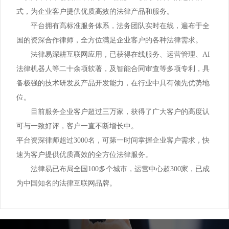
其他合同
北京企业法律顾问
案件咨询
法律知识
式，为企业客户提供优质高效的法律产品和服务。
经营模式方案
哈尔滨企业法律顾问
平台拥有高标准服务体系，法务团队实时在线，遍布于全
上海企业法律顾问
经营模式
法律易学院
商务谈判方案
关于法律之家
国的资深合作律师，全方位满足企业客户的各种法律需求。
沈阳企业法律顾问
广州企业法律顾问
劳动人事
法律知识
买卖合同方案
法律易深耕互联网应用，已获得在线服务、运营管理、AI
法律之家简介
长春企业法律顾问
深圳企业法律顾问
税务筹划
法律机器人等二十余项软著，及智能合同审查等多项专利，具
立即投放
法律培训
建设工程方案
荣誉资质
南宁企业法律顾问
备极强的技术研发及产品开发能力，在行业中具有领先优势地
重庆企业法律顾问
商务谈判
法律指导
借款合同方案
位。
渠道合作
福州企业法律顾问
成都企业法律顾问
股权架构
目前服务企业客户超过三万家，获得了广大客户的高度认
深圳企业法律顾问
租赁合同方案
联系我们
可与一致好评，客户一直不断增长中。
武汉企业法律顾问
股权分配与并购
太原企业法律顾问
贸易合同方案
平台资深律师超过3000名，可第一时间掌握企业客户需求，快
合作
西安企业法律顾问
企业知识产权管理
速为客户提供优质高效的全方位法律服务。
兰州企业法律顾问
公司股权方案
法律易已布局全国100多个城市，运营中心超300家，已成
郑州企业法律顾问
企业技术合同管理
乌鲁木齐企业法律顾问
企业合伙方案
为中国知名的法律互联网品牌。
杭州企业法律顾问
海口企业法律顾问
企业知识产权方案
石家庄企业法律顾问
银川企业法律顾问
企业投融资方案