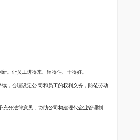
海口企业法律顾问
法律顾问
银川企业法律顾问
业法律顾问
呼和浩特企业法律顾
问
法律顾问
法律顾问
法律顾问
创新。让员工进得来、留得住、干得好。
法律顾问
续，合理设定公 司和员工的权利义务，防范劳动
法律顾问
予充分法律意见，协助公司构建现代企业管理制
法律顾问
法律顾问