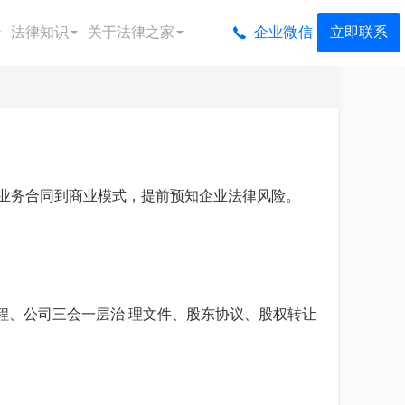
企业微信
法律知识
关于法律之家
立即联系
法律顾问
法律易学院
法律之家简介
法律顾问
法律知识
荣誉资质
法律顾问
法律培训
渠道合作
、从业务合同到商业模式，提前预知企业法律风险。
法律顾问
法律指导
联系我们
法律顾问
深圳企业法律顾问
合作
法律顾问
太原企业法律顾问
程、公司三会一层治 理文件、股东协议、股权转让
法律顾问
兰州企业法律顾问
法律顾问
乌鲁木齐企业法律顾
问
法律顾问