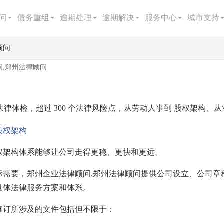
问
债务重组
逾期处理
逾期解决
服务中心
城市支持
管理
股权事务
法务咨询
合同处理方案
服务中心
北京企业
顾问
问,郑州法律顾问
管理
劳动用工
合同定制与审核
劳动用工方案
北京企业法律顾问
上海企业
纠纷
创业经营
律师函服务
税务筹划方案
哈尔滨企业法律顾问
广州企业
 法律体检，超过 300 个法律风险点，从劳动人事到 股权架构
购销
买卖购销
债权债务管理
经营模式方案
沈阳企业法律顾问
深圳企业
股权架构
管理
私人律师
案件咨询
商务谈判方案
长春企业法律顾问
重庆企业
权架构体系能够让公司走得更稳、更快和更远。
其他合同
经营模式
买卖合同方案
南宁企业法律顾问
成都企业
际需要，郑州企业法律顾问,郑州法律顾问提供公司设立、公司章
劳动人事
建设工程方案
福州企业法律顾问
武汉企业
具体法律服务方案和体系。
税务筹划
借款合同方案
西安企业
修订所涉及的文件包括但不限于：
商务谈判
租赁合同方案
郑州企业