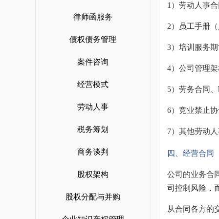
长沙企业法律顾问
1）劳动人事合
呼和浩特企业法律顾问
投资尽职调查方案
律师函服务
合肥企业法律顾问
2）员工手册
债权债务管理
南京企业法律顾问
3）培训服务
济南企业法律顾问
案件咨询
4）公司管理
昆明企业法律顾问
经营模式
5）劳务合同
南昌企业法律顾问
劳动人事
6）竞业禁止
贵阳企业法律顾问
税务筹划
7）其他劳动
商务谈判
四、经营合同
股权架构
公司的业务合
司控制风险，
股权分配与并购
从合同各方的