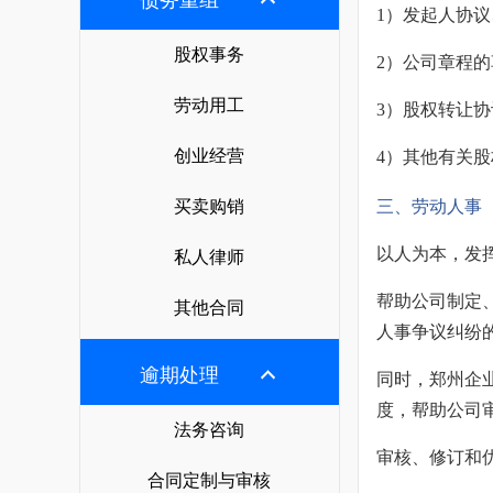
债务重组
其他合同
北京企业法律顾问
案件咨询
1）发起人协
法律知识
经营模式方案
哈尔滨企业法律顾问
股权事务
上海企业法律顾问
经营模式
2）公司章程
法律易学院
商务谈判方案
关于法律之家
沈阳企业法律顾问
广州企业法律顾问
劳动人事
劳动用工
3）股权转让
法律知识
买卖合同方案
法律之家简介
长春企业法律顾问
深圳企业法律顾问
税务筹划
创业经营
4）其他有关
法律培训
建设工程方案
荣誉资质
南宁企业法律顾问
重庆企业法律顾问
商务谈判
法律指导
借款合同方案
买卖购销
三、劳动人事
渠道合作
福州企业法律顾问
成都企业法律顾问
股权架构
深圳企业法律顾问
租赁合同方案
以人为本，发
私人律师
联系我们
武汉企业法律顾问
股权分配与并购
太原企业法律顾问
贸易合同方案
帮助公司制定
合作
其他合同
西安企业法律顾问
企业知识产权管理
人事争议纠纷
兰州企业法律顾问
公司股权方案
郑州企业法律顾问
企业技术合同管理
逾期处理
同时，郑州企
乌鲁木齐企业法律顾问
企业合伙方案
杭州企业法律顾问
度，帮助公司
海口企业法律顾问
企业知识产权方案
法务咨询
石家庄企业法律顾问
审核、修订和
银川企业法律顾问
企业投融资方案
合同定制与审核