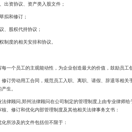
议、出资协议、资产类入股文件；
股权架构
贸易合同方案
杭州企业
的草拟和修订；
股权分配与并购
公司股权方案
石家庄企
协议、股权代持协议；
企业知识产权管理
企业合伙方案
长沙企业
股权制度的相关安排和协议。
立即投放
企业技术合同管理
企业知识产权方案
合肥企业
企业投融资方案
南京企业
挥每一个员工的主观能动性，为企业创造最大的价值，鼓励员工
投资尽职调查方案
济南企业
、修订劳动用工合同，规范员工入职、离职、请假、辞退等相关手
的产生。
昆明企业
业法律顾问,郑州法律顾问在公司制定的管理制度上由专业律师给
南昌企业
审核、修订和优化内部管理制度及其他相关法律事务文书：
贵阳企业
优化所涉及的文件包括但不限于：