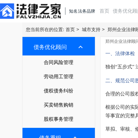
首页
债务优化顾
知名法务品牌
合同风险
首页
您当前所在的位置:
首页
>
城市支持
>
郑州企业法律
郑州企业法律顾
劳动用工
债务优化顾问
债务优化顾问
一、法律体检
债权债务
合同风险管理
债务重组
合同风险管理
独创“五步式”
买卖销售
劳动用工管理
股权事务
劳动用工管理
逾期处理
二、规范公司
股权事务
债权债务纠纷
劳动用工
债权债务纠纷
法务咨询
合理的公司股
逾期解决
买卖销售购销
创业经营
买卖销售购销
合同定制与审核
根据公司的实
合同处理方案
股权事务管理
服务中心
买卖购销
等事宜的完整
律师函服务
股权事务管理
劳动用工方案
服务中心
私人律师
城市支持
草拟、审核、
债权债务管理
税务筹划方案
北京企业法律顾问